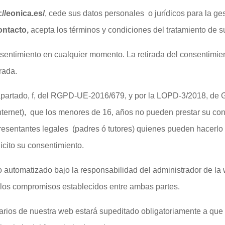
://eonica.es/
, cede sus datos personales o jurídicos para la g
ontacto,
acepta los términos y condiciones del tratamiento de 
nsentimiento en cualquier momento. La retirada del consentimiento
rada.
, apartado, f, del RGPD-UE-2016/679, y por la LOPD-3/2018, de G
 internet), que los menores de 16, años no pueden prestar su c
presentantes legales (padres ó tutores) quienes pueden hacerl
cito su consentimiento.
ro automatizado bajo la responsabilidad del administrador de l
lir los compromisos establecidos entre ambas partes.
larios de nuestra web estará supeditado obligatoriamente a que 