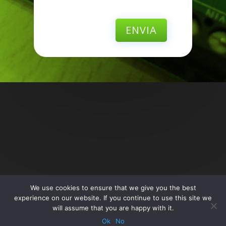
ENVIA
We use cookies to ensure that we give you the best
experience on our website. If you continue to use this site we
will assume that you are happy with it.
Ok
No
© Copyright Eonica.es -
Política de privacidad